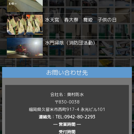
水天宮 春大祭 舞姫 子供の日
水門掃除（消防団活動）
お問い合わせ先
会社名：奥村防水
〒830-0038
福岡県久留米市西町917-4 永光ビル101
連絡先：
TEL:0942-80-2293
― 営業時間 ―
受付時間