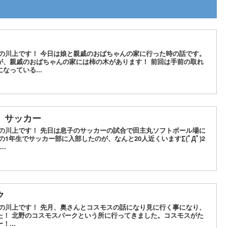
水の川上です！ 今日は娘と親戚のおばちゃんの家に行った時の話です。
が、親戚のおばちゃんの家には柿の木があります！ 前回は手前の取れ
なっている...
 サッカー
水の川上です！ 先日は息子のサッカーの試合で田主丸ソフトボール場に
1年生でサッカー部に入部したのが、なんと20人近くいます∑(ﾟДﾟ)2
..
ク
水の川上です！ 先月、奥さんとコスモスの話になり見に行く事になり、
た！ 北野のコスモスパークという所に行ってきました。コスモスがた
...