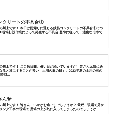
ンクリートの不具合①
水の川上です！ 本日は雨漏りに通じる鉄筋コンクリートの不具合①につ
⚫︎現場打設作業によって発生する不具合 基準に従って、適度な比率で
水の川上です！ ここ数日間、暑い日が続いていますが、皆さん元気に過
なると耳にすることが多い「土用の丑の日」。2023年夏の土用の丑の
期...
ん🐦
の川上です！ 皆さん、いかがお過ごしでしょうか？ 最近、現場で見か
ーリング工事の現場で 足場の上が気に入ってしまったのでしょうか