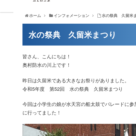
T
ホーム
インフォメーション
水の祭典 久留米
水の祭典 久留米まつり
皆さん、こんにちは！
奥村防水の川上です！
昨日は久留米である大きなお祭りがありました。
令和5年度 第52回 水の祭典 久留米まつり
今回は小学生の娘が水天宮の船太鼓でパレードに参
に行ってました！