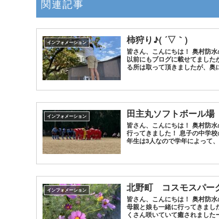
関連記事
柿狩り♪( ´▽｀)
インフォメーション
皆さん、こんにちは！ 奥村防
以前にもブログに載せてました
る所は取って頂きましたが、奥に
田主丸ソフトボール場
インフォメーション
皆さん、こんにちは！ 奥村防
行ってきました！ 息子の中学校の
年生は3人なので学年によって、.
北野町 コスモスパー
インフォメーション
皆さん、こんにちは！ 奥村防
母親と娘も一緒に行ってきまし
くさん咲いていて癒されましたー！