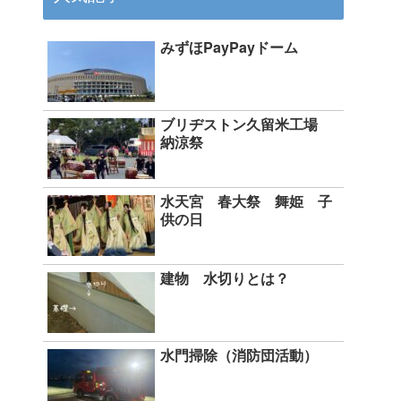
みずほPayPayドーム
ブリヂストン久留米工場
納涼祭
水天宮 春大祭 舞姫 子
供の日
建物 水切りとは？
水門掃除（消防団活動）