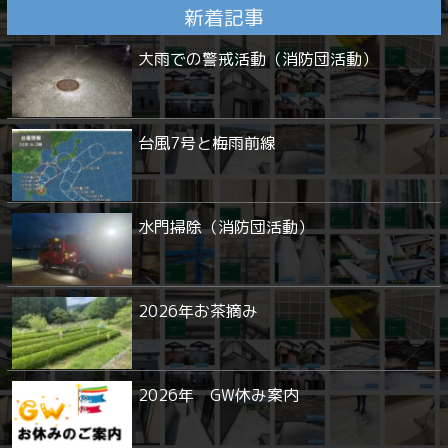
新着記事
大雨での警戒活動（消防団活動）
台風7号と梅雨前線
水門掃除（消防団活動）
2026年お茶摘み
2026年 GW休み案内