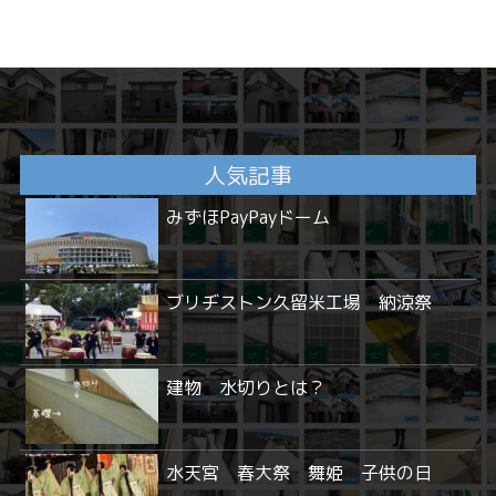
人気記事
みずほPayPayドーム
ブリヂストン久留米工場 納涼祭
建物 水切りとは？
水天宮 春大祭 舞姫 子供の日