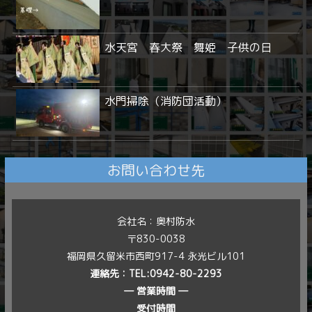
水天宮 春大祭 舞姫 子供の日
水門掃除（消防団活動）
お問い合わせ先
会社名：奥村防水
〒830-0038
福岡県久留米市西町917-4 永光ビル101
連絡先：
TEL:0942-80-2293
― 営業時間 ―
受付時間