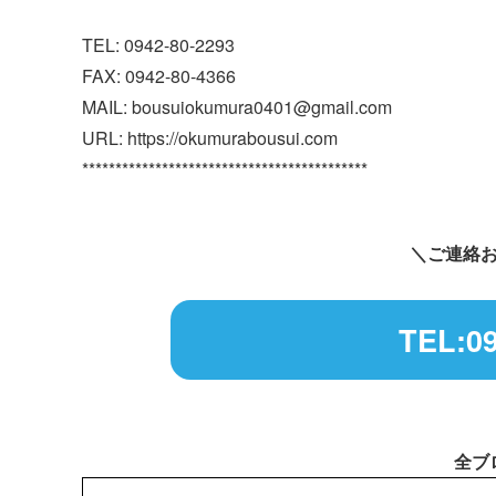
TEL: 0942-80-2293
FAX: 0942-80-4366
MAIL: bousuiokumura0401@gmail.com
URL: https://okumurabousui.com
*******************************************
＼ご連絡
TEL:09
全ブ