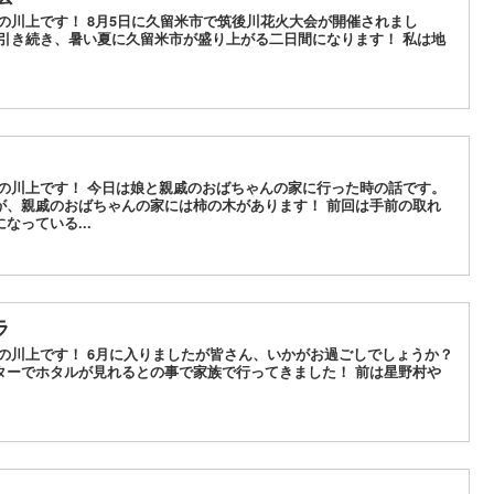
の川上です！ 8月5日に久留米市で筑後川花火大会が開催されまし
に引き続き、暑い夏に久留米市が盛り上がる二日間になります！ 私は地
水の川上です！ 今日は娘と親戚のおばちゃんの家に行った時の話です。
が、親戚のおばちゃんの家には柿の木があります！ 前回は手前の取れ
なっている...
ラ
の川上です！ 6月に入りましたが皆さん、いかがお過ごしでしょうか？
ターでホタルが見れるとの事で家族で行ってきました！ 前は星野村や