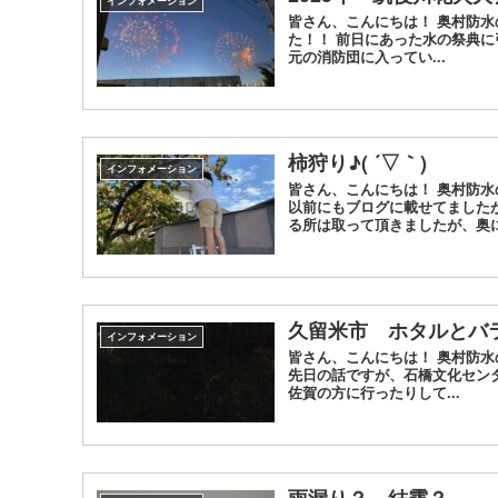
インフォメーション
皆さん、こんにちは！ 奥村防水
た！！ 前日にあった水の祭典
元の消防団に入ってい...
柿狩り♪( ´▽｀)
インフォメーション
皆さん、こんにちは！ 奥村防
以前にもブログに載せてました
る所は取って頂きましたが、奥に
久留米市 ホタルとバ
インフォメーション
皆さん、こんにちは！ 奥村防水
先日の話ですが、石橋文化セン
佐賀の方に行ったりして...
雨漏り？ 結露？