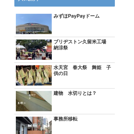
みずほPayPayドーム
ブリヂストン久留米工場
納涼祭
水天宮 春大祭 舞姫 子
供の日
建物 水切りとは？
事務所移転