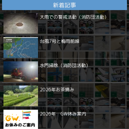
新着記事
大雨での警戒活動（消防団活動）
台風7号と梅雨前線
水門掃除（消防団活動）
2026年お茶摘み
2026年 GW休み案内