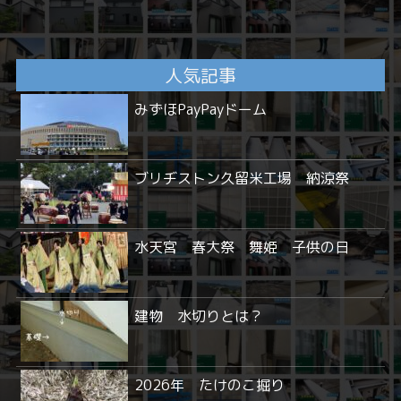
人気記事
みずほPayPayドーム
ブリヂストン久留米工場 納涼祭
水天宮 春大祭 舞姫 子供の日
建物 水切りとは？
2026年 たけのこ掘り