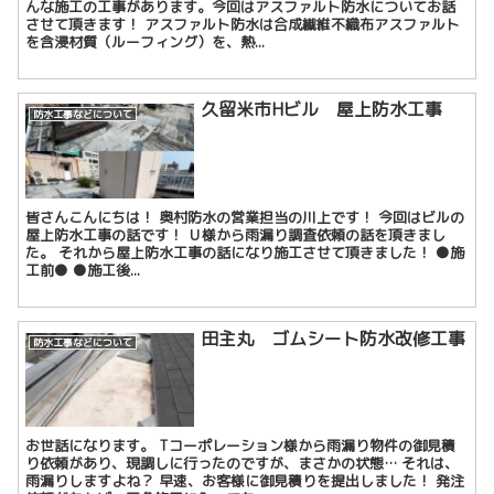
んな施工の工事があります。今回はアスファルト防水についてお話
させて頂きます！ アスファルト防水は合成繊維不織布アスファルト
を含浸材質（ルーフィング）を、熱...
久留米市Hビル 屋上防水工事
防水工事などについて
皆さんこんにちは！ 奥村防水の営業担当の川上です！ 今回はビルの
屋上防水工事の話です！ Ｕ様から雨漏り調査依頼の話を頂きまし
た。 それから屋上防水工事の話になり施工させて頂きました！ ●施
工前● ●施工後...
田主丸 ゴムシート防水改修工事
防水工事などについて
お世話になります。 Tコーポレーション様から雨漏り物件の御見積
り依頼があり、現調しに行ったのですが、まさかの状態… それは、
雨漏りしますよね？ 早速、お客様に御見積りを提出しました！ 発注